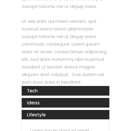
suscipit lobortis nisl ut aliquip exea.
Ut wisi enim ad minim veniam, quis
nostrud exerci tation ullamcorper
suscipit lobortis nisl ut aliquip exea
commodo consequat. Lorem ipsum
dolor sit amet, consectetuer adipiscing
elit, sed diam nonummy nibh euismod
tincidunt ut laoreet dolore magna
aliquam erat volutpat. Duis autem vel
eum iriure dolor in hendrerit
Tech
Ideas
Lifestyle
Lorem ipsum dolor sit amet,